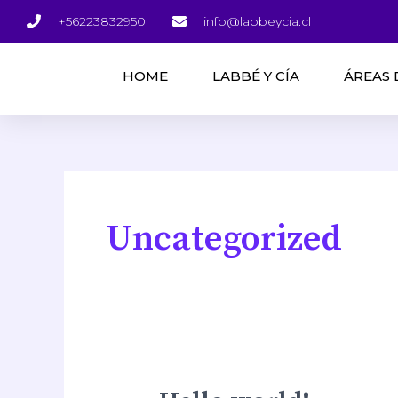
Ir
+56223832950
info@labbeycia.cl
al
contenido
HOME
LABBÉ Y CÍA
ÁREAS 
Uncategorized
Hello