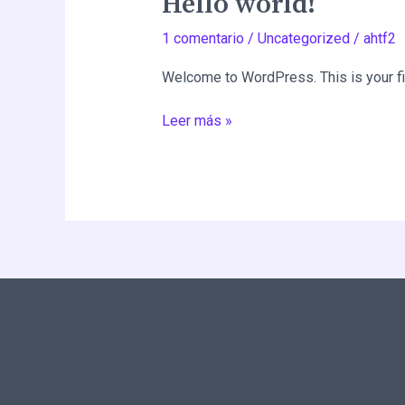
Hello world!
world!
1 comentario
/
Uncategorized
/
ahtf2
Welcome to WordPress. This is your first
Leer más »